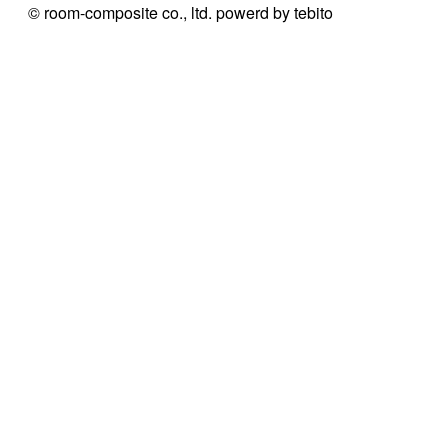
© room-composite co., ltd. powerd by
tebito